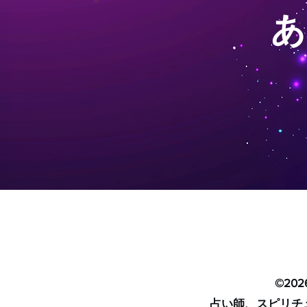
​
©20
占い師、スピリチ