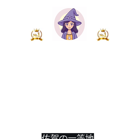
​=佐賀久留米 開運グループ=
賀駅店 NO1名物開運占
shock eye先生の占い屋
～​恋愛、仕事、人間関係、健康、将来～​
​何でもご相談ください
佐賀の一等地​