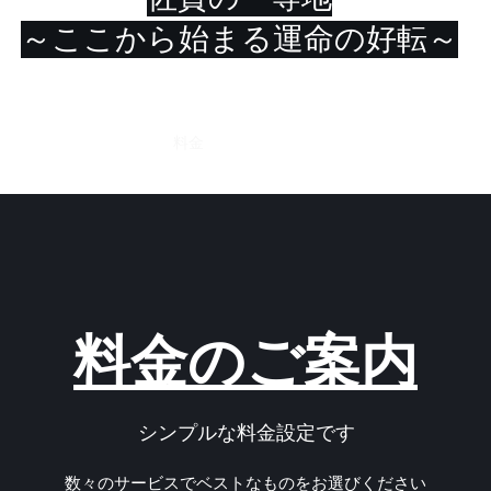
～ここから始まる運命の好転～
ホーム
主旨
料金
代表
魔女＆賢者紹介
その他
料金のご案内
​シンプルな料金設定です
数々のサービスでベストなものをお選びください