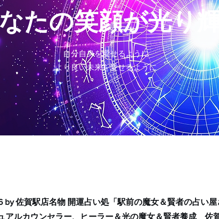
あなたの笑顔が光り
自分自身を愛せるように
​より良い未来を愛せるように
26 by 佐賀駅店名物 開運占い処「駅前の魔女＆賢者の占い
ュアルカウンセラー、ヒーラー＆光の魔女＆賢者養成 佐