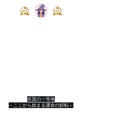
​=佐賀久留米 開運グ
ループ=​​
佐賀駅店 NO1名物開
運占い処
「shock eye先生の占
い屋さん」
～​恋愛、仕事、人間関係、健康、将来～​
​何でもご相談ください
佐賀の一等地​
～ここから始まる運命の好転～
hikarinomajo7@gmail.com