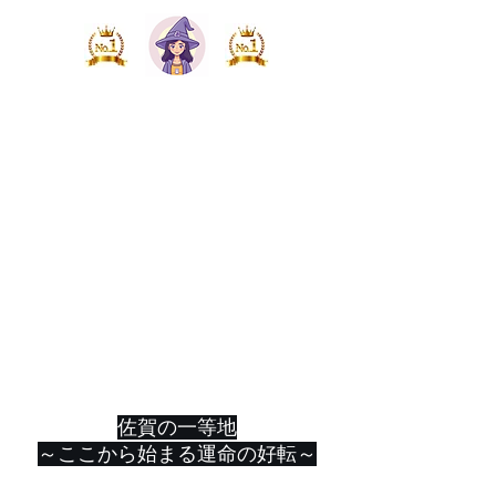
​=佐賀久留米 開運グ
ループ=​​
佐賀駅店 NO1名物開
運占い処
「shock eye先生の占
い屋さん」
～​恋愛、仕事、人間関係、健康、将来～​
​何でもご相談ください
佐賀の一等地​
～ここから始まる運命の好転～
hikarinomajo7@gmail.com